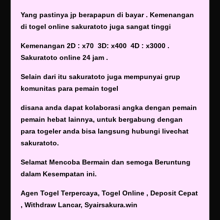
Yang pastinya jp berapapun di bayar . Kemenangan
di togel online sakuratoto juga sangat tinggi
Kemenangan 2D : x70 3D: x400 4D : x3000 .
Sakuratoto online 24 jam .
Selain dari itu sakuratoto juga mempunyai grup
komunitas para pemain togel
disana anda dapat kolaborasi angka dengan pemain
pemain hebat lainnya, untuk bergabung dengan
para togeler anda bisa langsung hubungi livechat
sakuratoto.
Selamat Mencoba Bermain dan semoga Beruntung
dalam Kesempatan ini.
Agen Togel Terpercaya, Togel Online , Deposit Cepat
, Withdraw Lancar, Syairsakura.win