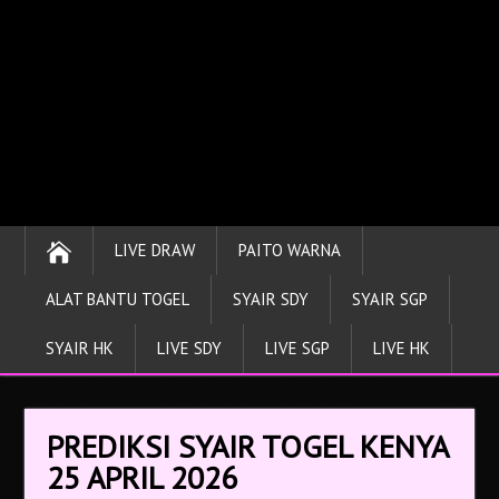
LIVE DRAW
PAITO WARNA
ALAT BANTU TOGEL
SYAIR SDY
SYAIR SGP
SYAIR HK
LIVE SDY
LIVE SGP
LIVE HK
PREDIKSI SYAIR TOGEL KENYA
25 APRIL 2026