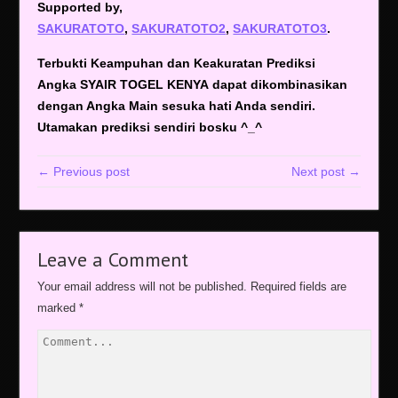
Supported by,
SAKURATOTO
,
SAKURATOTO2
,
SAKURATOTO3
.
Terbukti Keampuhan dan Keakuratan Prediksi
Angka SYAIR TOGEL KENYA dapat dikombinasikan
dengan Angka Main sesuka hati Anda sendiri.
Utamakan prediksi sendiri bosku ^_^
← Previous post
Next post →
Leave a Comment
Your email address will not be published.
Required fields are
marked
*