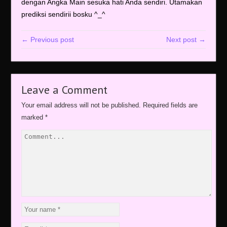
dengan Angka Main sesuka hati Anda sendiri. Utamakan
prediksi sendirii bosku ^_^
← Previous post
Next post →
Leave a Comment
Your email address will not be published.
Required fields are
marked
*