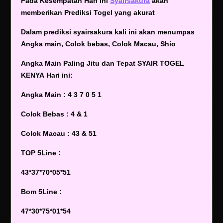
Pada Kesempatan Hari ini
Syairsakura
akan
memberikan Prediksi Togel yang akurat
Dalam prediksi syairsakura kali ini akan menumpas
Angka main, Colok bebas, Colok Macau, Shio
Angka Main Paling Jitu dan Tepat SYAIR TOGEL
KENYA Hari ini:
Angka Main : 4 3 7 0 5 1
Colok Bebas : 4 & 1
Colok Macau : 43 & 51
TOP 5Line :
43*37*70*05*51
Bom 5Line :
47*30*75*01*54