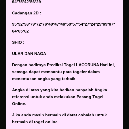
94*75*42*56*29
Cadangan 2D :
95*92*96*79*72*76*49*47*46*59*57*54*27*24*25*69*67*
64*65*62
SHIO :
ULAR DAN NAGA
Dengan hadirnya Prediksi Togel LACORUNA Hari ini,
semoga dapat membantu para togeler dalam
menentukan angka yang terbaik
Angka di atas yang kita berikan hanyalah Angka
referensi untuk anda melakukan Pasang Togel
Online.
Jika anda masih bermain di darat cobalah untuk
bermain di togel online .