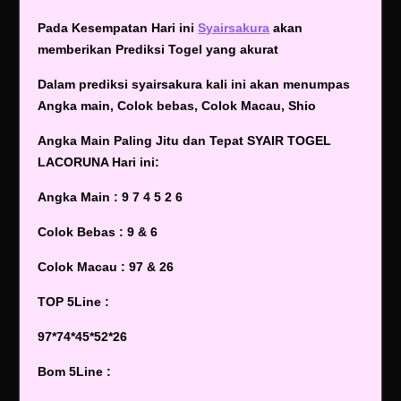
Pada Kesempatan Hari ini
Syairsakura
akan
memberikan Prediksi Togel yang akurat
Dalam prediksi syairsakura kali ini akan menumpas
Angka main, Colok bebas, Colok Macau, Shio
Angka Main Paling Jitu dan Tepat SYAIR TOGEL
LACORUNA Hari ini:
Angka Main : 9 7 4 5 2 6
Colok Bebas : 9 & 6
Colok Macau : 97 & 26
TOP 5Line :
97*74*45*52*26
Bom 5Line :