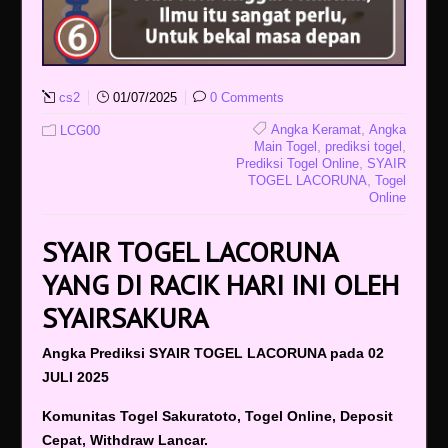
cs2
01/07/2025
0 Comments
,
Angka Keramat
Angka
LCG00
,
,
Main Togel
prediksi togel
,
Prediksi Togel Online
SYAIR
,
TOGEL LACORUNA
Togel
Online
SYAIR TOGEL LACORUNA
YANG DI RACIK HARI INI OLEH
SYAIRSAKURA
Angka Prediksi SYAIR TOGEL LACORUNA pada 02
JULI 2025
Komunitas Togel Sakuratoto, Togel Online, Deposit
Cepat, Withdraw Lancar.