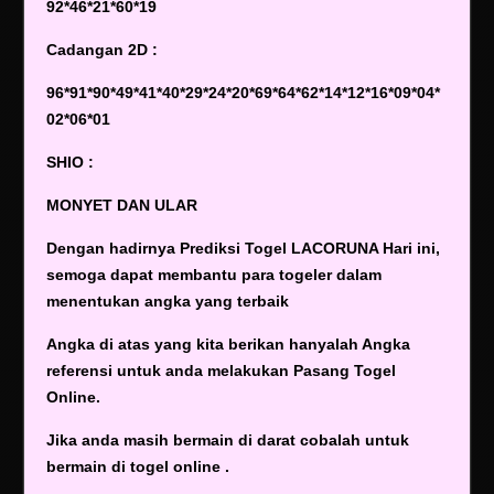
92*46*21*60*19
Cadangan 2D :
96*91*90*49*41*40*29*24*20*69*64*62*14*12*16*09*04*
02*06*01
SHIO :
MONYET DAN ULAR
Dengan hadirnya Prediksi Togel LACORUNA Hari ini,
semoga dapat membantu para togeler dalam
menentukan angka yang terbaik
Angka di atas yang kita berikan hanyalah Angka
referensi untuk anda melakukan Pasang Togel
Online.
Jika anda masih bermain di darat cobalah untuk
bermain di togel online .