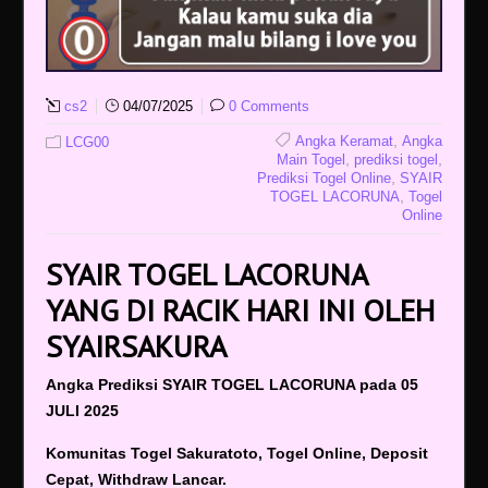
cs2
04/07/2025
0 Comments
,
Angka Keramat
Angka
LCG00
,
,
Main Togel
prediksi togel
,
Prediksi Togel Online
SYAIR
,
TOGEL LACORUNA
Togel
Online
SYAIR TOGEL LACORUNA
YANG DI RACIK HARI INI OLEH
SYAIRSAKURA
Angka Prediksi SYAIR TOGEL LACORUNA pada 05
JULI 2025
Komunitas Togel Sakuratoto, Togel Online, Deposit
Cepat, Withdraw Lancar.