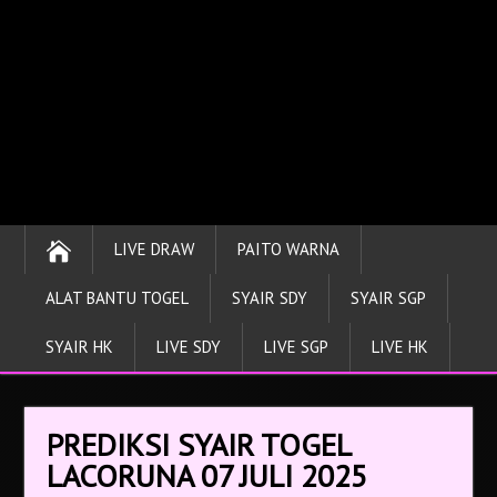
LIVE DRAW
PAITO WARNA
ALAT BANTU TOGEL
SYAIR SDY
SYAIR SGP
SYAIR HK
LIVE SDY
LIVE SGP
LIVE HK
PREDIKSI SYAIR TOGEL
LACORUNA 07 JULI 2025