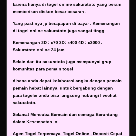
karena hanya di togel online sakuratoto yang berani
memberikan diskon besar besaran .
Yang pastinya jp berapapun di bayar . Kemenangan
di togel online sakuratoto juga sangat tinggi
Kemenangan 2D : x70 3D: x400 4D : x3000 .
Sakuratoto online 24 jam .
Selain dari itu sakuratoto juga mempunyai grup
komunitas para pemain togel
disana anda dapat kolaborasi angka dengan pemain
pemain hebat lainnya, untuk bergabung dengan
para togeler anda bisa langsung hubungi livechat
sakuratoto.
Selamat Mencoba Bermain dan semoga Beruntung
dalam Kesempatan ini.
Agen Togel Terpercaya, Togel Online , Deposit Cepat