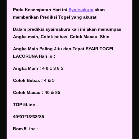
Pada Kesempatan Hari ini
Syairsakura
akan
memberikan Prediksi Togel yang akurat
Dalam prediksi syairsakura kali ini akan menumpas
Angka main, Colok bebas, Colok Macau, Shio
Angka Main Paling Jitu dan Tepat SYAIR TOGEL
LACORUNA Hari ini:
Angka Main : 4 0 1 3 8 5
Colok Bebas : 4 & 5
Colok Macau : 40 & 85
TOP 5Line :
40*01*13*38*85
Bom 5Line :