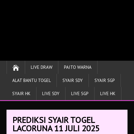
LIVE DRAW
PAITO WARNA
ALAT BANTU TOGEL
SYAIR SDY
SYAIR SGP
SYAIR HK
LIVE SDY
LIVE SGP
LIVE HK
PREDIKSI SYAIR TOGEL
LACORUNA 11 JULI 2025