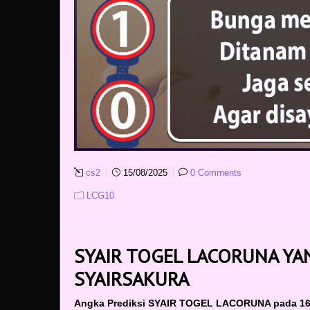
cs2
15/08/2025
0 Comments
LCG10
SYAIR TOGEL LACORUNA YAN
SYAIRSAKURA
Angka Prediksi SYAIR TOGEL LACORUNA pada 1