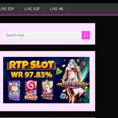
LIVE SDY
LIVE SGP
LIVE HK