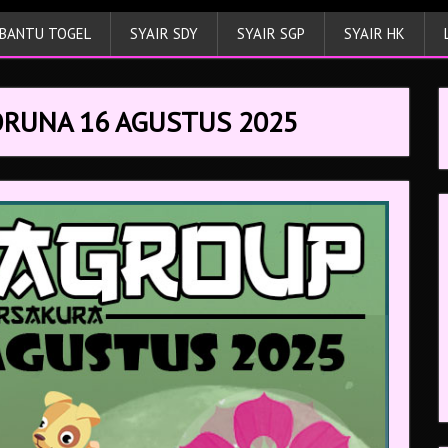
 BANTU TOGEL
SYAIR SDY
SYAIR SGP
SYAIR HK
ORUNA 16 AGUSTUS 2025