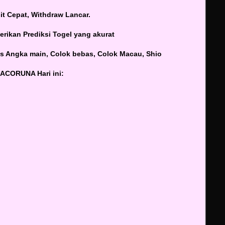
it Cepat, Withdraw Lancar.
ikan Prediksi Togel yang akurat
as Angka main, Colok bebas, Colok Macau, Shio
LACORUNA Hari ini: