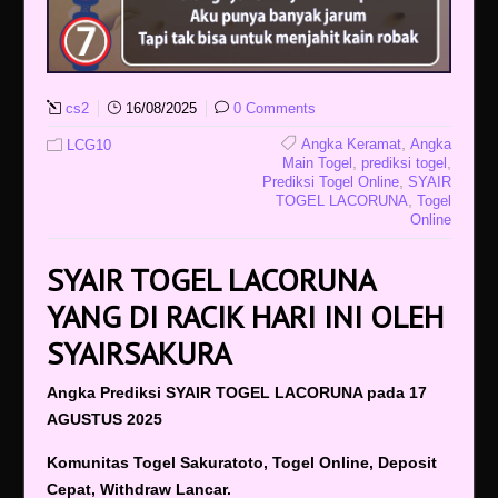
cs2
16/08/2025
0 Comments
,
Angka Keramat
Angka
LCG10
,
,
Main Togel
prediksi togel
,
Prediksi Togel Online
SYAIR
,
TOGEL LACORUNA
Togel
Online
SYAIR TOGEL LACORUNA
YANG DI RACIK HARI INI OLEH
SYAIRSAKURA
Angka Prediksi SYAIR TOGEL LACORUNA pada 17
AGUSTUS 2025
Komunitas Togel Sakuratoto, Togel Online, Deposit
Cepat, Withdraw Lancar.