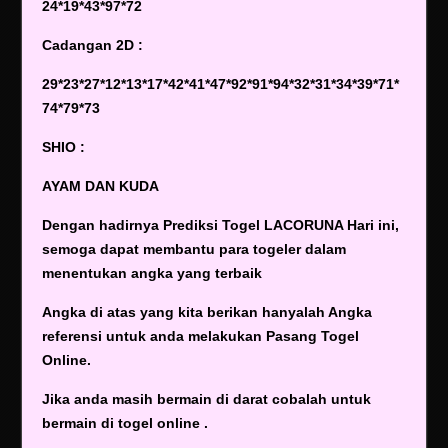
24*19*43*97*72
Cadangan 2D :
29*23*27*12*13*17*42*41*47*92*91*94*32*31*34*39*71*
74*79*73
SHIO :
AYAM DAN KUDA
Dengan hadirnya Prediksi Togel LACORUNA Hari ini,
semoga dapat membantu para togeler dalam
menentukan angka yang terbaik
Angka di atas yang kita berikan hanyalah Angka
referensi untuk anda melakukan Pasang Togel
Online.
Jika anda masih bermain di darat cobalah untuk
bermain di togel online .