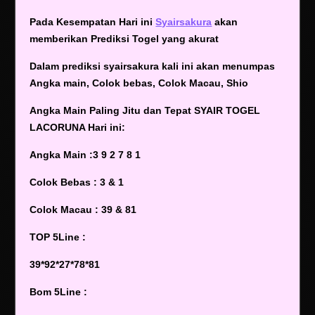
Pada Kesempatan Hari ini
Syairsakura
akan
memberikan Prediksi Togel yang akurat
Dalam prediksi syairsakura kali ini akan menumpas
Angka main, Colok bebas, Colok Macau, Shio
Angka Main Paling Jitu dan Tepat SYAIR TOGEL
LACORUNA Hari ini:
Angka Main :3 9 2 7 8 1
Colok Bebas : 3 & 1
Colok Macau : 39 & 81
TOP 5Line :
39*92*27*78*81
Bom 5Line :