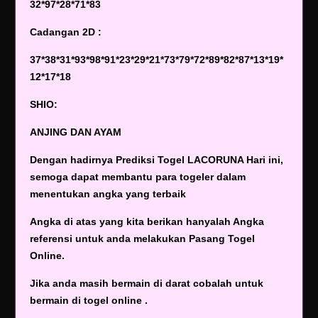
32*97*28*71*83
Cadangan 2D :
37*38*31*93*98*91*23*29*21*73*79*72*89*82*87*13*19*
12*17*18
SHIO:
ANJING DAN AYAM
Dengan hadirnya Prediksi Togel LACORUNA Hari ini,
semoga dapat membantu para togeler dalam
menentukan angka yang terbaik
Angka di atas yang kita berikan hanyalah Angka
referensi untuk anda melakukan Pasang Togel
Online.
Jika anda masih bermain di darat cobalah untuk
bermain di togel online .