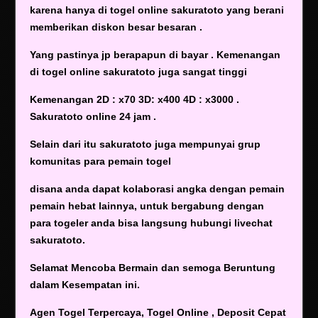
karena hanya di togel online sakuratoto yang berani
memberikan diskon besar besaran .
Yang pastinya jp berapapun di bayar . Kemenangan
di togel online sakuratoto juga sangat tinggi
Kemenangan 2D : x70 3D: x400 4D : x3000 .
Sakuratoto online 24 jam .
Selain dari itu sakuratoto juga mempunyai grup
komunitas para pemain togel
disana anda dapat kolaborasi angka dengan pemain
pemain hebat lainnya, untuk bergabung dengan
para togeler anda bisa langsung hubungi livechat
sakuratoto.
Selamat Mencoba Bermain dan semoga Beruntung
dalam Kesempatan ini.
Agen Togel Terpercaya, Togel Online , Deposit Cepat