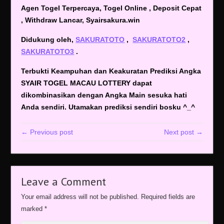
Agen Togel Terpercaya, Togel Online , Deposit Cepat
, Withdraw Lancar, Syairsakura.win
Didukung oleh,
SAKURATOTO
,
SAKURATOTO2
,
SAKURATOTO3
.
Terbukti Keampuhan dan Keakuratan Prediksi Angka
SYAIR TOGEL MACAU LOTTERY dapat
dikombinasikan dengan Angka Main sesuka hati
Anda sendiri. Utamakan prediksi sendiri bosku ^_^
← Previous post
Next post →
Leave a Comment
Your email address will not be published.
Required fields are
marked
*