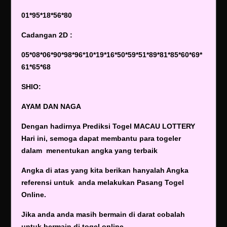
01*95*18*56*80
Cadangan 2D :
05*08*06*90*98*96*10*19*16*50*59*51*89*81*85*60*69*
61*65*68
SHIO:
AYAM DAN NAGA
Dengan hadirnya Prediksi Togel MACAU LOTTERY
Hari ini, semoga dapat membantu para togeler
dalam menentukan angka yang terbaik
Angka di atas yang kita berikan hanyalah Angka
referensi untuk anda melakukan Pasang Togel
Online.
Jika anda anda masih bermain di darat cobalah
untuk bermain di togel online .