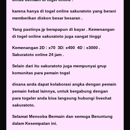
karena hanya di togel online sakuratoto yang berani
memberikan diskon besar besaran .
Yang pastinya jp berapapun di bayar . Kemenangan
di togel online sakuratoto juga sangat tinggi
Kemenangan 2D : x70 3D: x400 4D : x3000 .
Sakuratoto online 24 jam .
Selain dari itu sakuratoto juga mempunyai grup
komunitas para pemain togel
disana anda dapat kolaborasi angka dengan pemain
pemain hebat lainnya, untuk bergabung dengan
para togeler anda bisa langsung hubungi livechat
sakuratoto.
Selamat Mencoba Bermain dan semoga Beruntung
dalam Kesempatan ini.