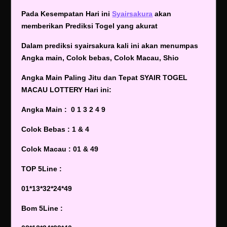
Pada Kesempatan Hari ini
Syairsakura
akan
memberikan Prediksi Togel yang akurat
Dalam prediksi syairsakura kali ini akan menumpas
Angka main, Colok bebas, Colok Macau, Shio
Angka Main Paling Jitu dan Tepat SYAIR TOGEL
MACAU LOTTERY Hari ini:
Angka Main : 0 1 3 2 4 9
Colok Bebas : 1 & 4
Colok Macau : 01 & 49
TOP 5Line :
01*13*32*24*49
Bom 5Line :