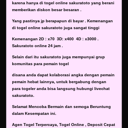
karena hanya di togel online sakuratoto yang berani
memberikan diskon besar besaran .
Yang pastinya jp berapapun di bayar . Kemenangan
di togel online sakuratoto juga sangat tinggi
Kemenangan 2D : x70 3D: x400 4D : x3000 .
Sakuratoto online 24 jam .
Selain dari itu sakuratoto juga mempunyai grup
komunitas para pemain togel
disana anda dapat kolaborasi angka dengan pemain
pemain hebat lainnya, untuk bergabung dengan
para togeler anda bisa langsung hubungi livechat
sakuratoto.
Selamat Mencoba Bermain dan semoga Beruntung
dalam Kesempatan ini.
Agen Togel Terpercaya, Togel Online , Deposit Cepat