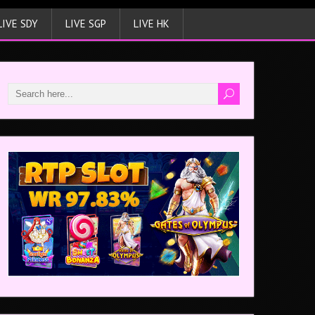
LIVE SDY
LIVE SGP
LIVE HK