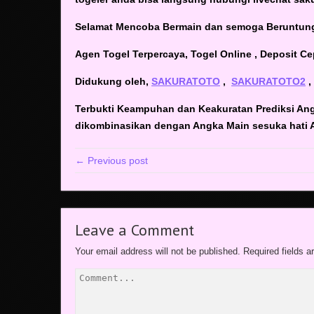
Selamat Mencoba Bermain dan semoga Beruntung
Agen Togel Terpercaya, Togel Online , Deposit Ce
Didukung oleh,
SAKURATOTO
,
SAKURATOTO2
Terbukti Keampuhan dan Keakuratan Prediksi 
dikombinasikan dengan Angka Main sesuka hati A
← Previous post
Leave a Comment
Your email address will not be published.
Required fields 