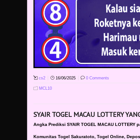
cs2
16/06/2025
0 Comments
MCL10
SYAIR TOGEL MACAU LOTTERY YANG
Angka Prediksi SYAIR TOGEL MACAU LOTTERY p
Komunitas Togel Sakuratoto, Togel Online, Depos