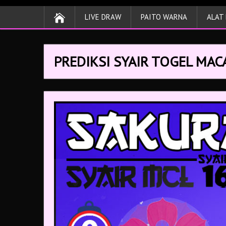
LIVE DRAW
PAITO WARNA
ALAT
PREDIKSI SYAIR TOGEL MAC