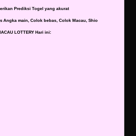
ikan Prediksi Togel yang akurat
as Angka main, Colok bebas, Colok Macau, Shio
MACAU LOTTERY Hari ini: