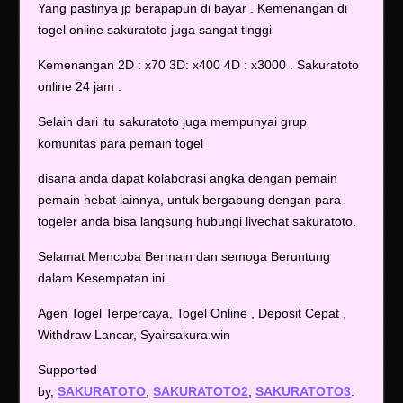
Yang pastinya jp berapapun di bayar . Kemenangan di
togel online sakuratoto juga sangat tinggi
Kemenangan 2D : x70 3D: x400 4D : x3000 . Sakuratoto
online 24 jam .
Selain dari itu sakuratoto juga mempunyai grup
komunitas para pemain togel
disana anda dapat kolaborasi angka dengan pemain
pemain hebat lainnya, untuk bergabung dengan para
togeler anda bisa langsung hubungi livechat sakuratoto.
Selamat Mencoba Bermain dan semoga Beruntung
dalam Kesempatan ini.
Agen Togel Terpercaya, Togel Online , Deposit Cepat ,
Withdraw Lancar, Syairsakura.win
Supported
by,
SAKURATOTO
,
SAKURATOTO2
,
SAKURATOTO3
.