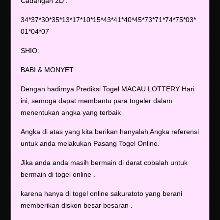
Cadangan 2D :
34*37*30*35*13*17*10*15*43*41*40*45*73*71*74*75*03*
01*04*07
SHIO:
BABI & MONYET
Dengan hadirnya Prediksi Togel MACAU LOTTERY Hari
ini, semoga dapat membantu para togeler dalam
menentukan angka yang terbaik
Angka di atas yang kita berikan hanyalah Angka referensi
untuk anda melakukan Pasang Togel Online.
Jika anda anda masih bermain di darat cobalah untuk
bermain di togel online .
karena hanya di togel online sakuratoto yang berani
memberikan diskon besar besaran .