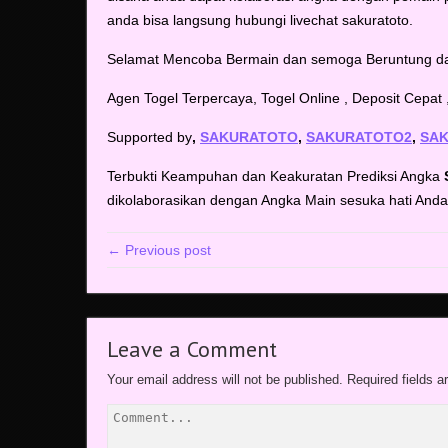
anda bisa langsung hubungi livechat sakuratoto.
Selamat Mencoba Bermain dan semoga Beruntung da
Agen Togel Terpercaya, Togel Online , Deposit Cepat 
Supported by
,
SAKURATOTO
,
SAKURATOTO2
,
SA
Terbukti Keampuhan dan Keakuratan Prediksi Angka
dikolaborasikan dengan Angka Main sesuka hati Anda 
← Previous post
Leave a Comment
Your email address will not be published.
Required fields 