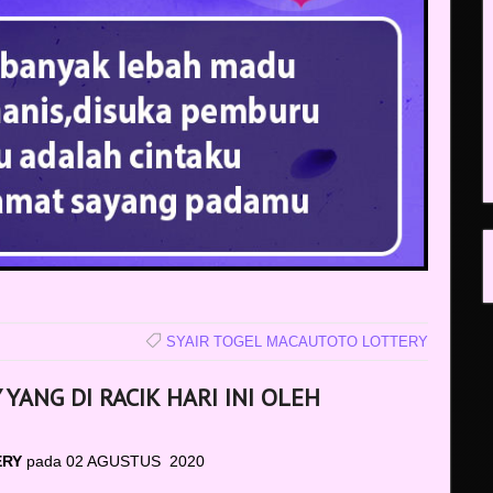
SYAIR TOGEL MACAUTOTO LOTTERY
Y
YANG DI RACIK HARI INI OLEH
ERY
pada 02 AGUSTUS 2020