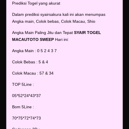
Prediksi Togel yang akurat
Dalam prediksi syairsakura kali ini akan menumpas
Angka main, Colok bebas, Colok Macau, Shio
Angka Main Paling Jitu dan Tepat
SYAIR TOGEL
MACAUTOTO SWEEP
Hari ini:
Angka Main : 0 5 2 4 3 7
Colok Bebas : 5 & 4
Colok Macau : 57 & 34
TOP 5Line :
05*52*24*43*37
Bom 5Line :
70*75*72*74*73