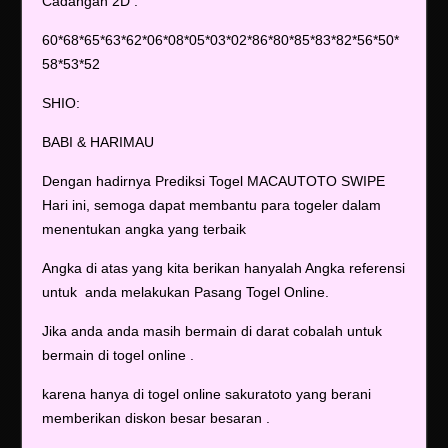
Cadangan 2D :
60*68*65*63*62*06*08*05*03*02*86*80*85*83*82*56*50*
58*53*52
SHIO:
BABI & HARIMAU
Dengan hadirnya Prediksi Togel MACAUTOTO SWIPE
Hari ini, semoga dapat membantu para togeler dalam
menentukan angka yang terbaik
Angka di atas yang kita berikan hanyalah Angka referensi
untuk anda melakukan Pasang Togel Online.
Jika anda anda masih bermain di darat cobalah untuk
bermain di togel online .
karena hanya di togel online sakuratoto yang berani
memberikan diskon besar besaran .