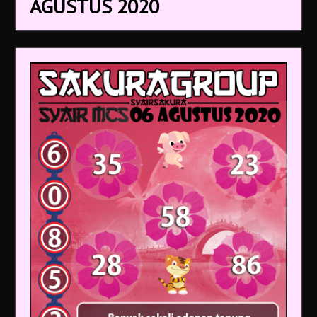
AGUSTUS 2020