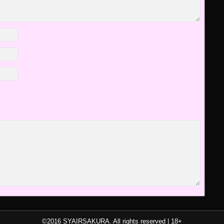
©2016 SYAIRSAKURA. All rights reserved | 18+