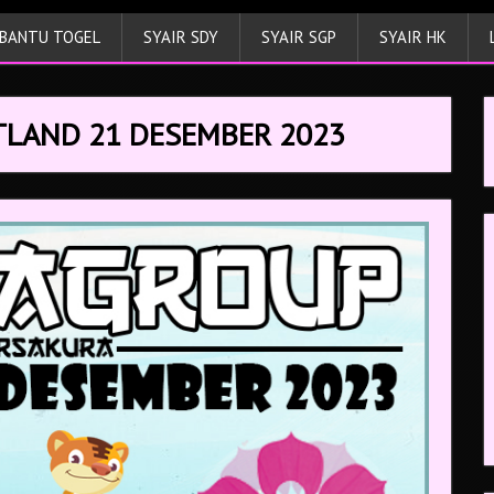
 BANTU TOGEL
SYAIR SDY
SYAIR SGP
SYAIR HK
OTLAND 21 DESEMBER 2023