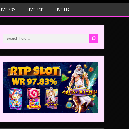
LIVE SDY
LIVE SGP
LIVE HK