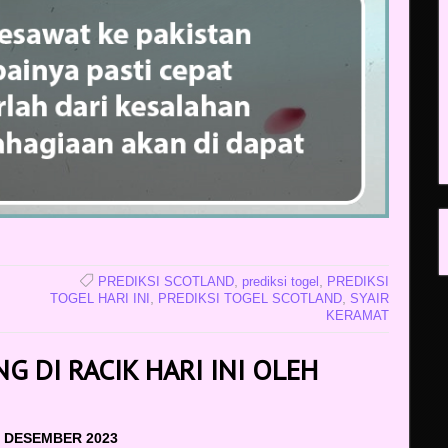
,
,
PREDIKSI SCOTLAND
prediksi togel
PREDIKSI
,
,
TOGEL HARI INI
PREDIKSI TOGEL SCOTLAND
SYAIR
KERAMAT
G DI RACIK HARI INI OLEH
1 DESEMBER 2023