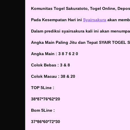
Komunitas Togel Sakuratoto, Togel Online, Depos
Pada Kesempatan Hari ini
Syairsakura
akan member
Dalam prediksi syairsakura kali ini akan menump
Angka Main Paling Jitu dan Tepat SYAIR TOGEL S
Angka Main : 3 8 7 6 2 0
Colok Bebas : 3 & 8
Colok Macau : 38 & 20
TOP 5Line :
38*87*76*62*20
Bom 5Line :
37*86*60*72*30