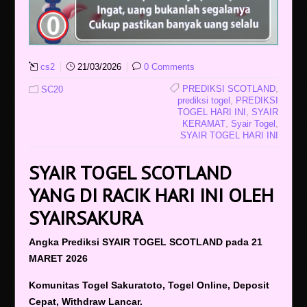
cs2
21/03/2026
0 Comments
,
PREDIKSI SCOTLAND
SC20
,
prediksi togel
PREDIKSI
,
TOGEL HARI INI
SYAIR
,
,
KERAMAT
Syair Togel
SYAIR TOGEL HARI INI
SYAIR TOGEL SCOTLAND
YANG DI RACIK HARI INI OLEH
SYAIRSAKURA
Angka Prediksi SYAIR TOGEL SCOTLAND pada 21
MARET 2026
Komunitas Togel Sakuratoto, Togel Online, Deposit
Cepat, Withdraw Lancar.