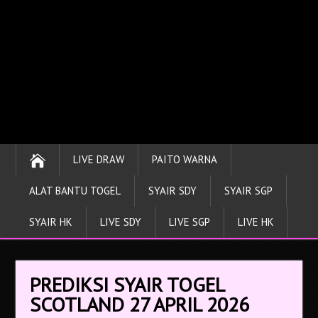
LIVE DRAW
PAITO WARNA
ALAT BANTU TOGEL
SYAIR SDY
SYAIR SGP
SYAIR HK
LIVE SDY
LIVE SGP
LIVE HK
PREDIKSI SYAIR TOGEL
SCOTLAND 27 APRIL 2026