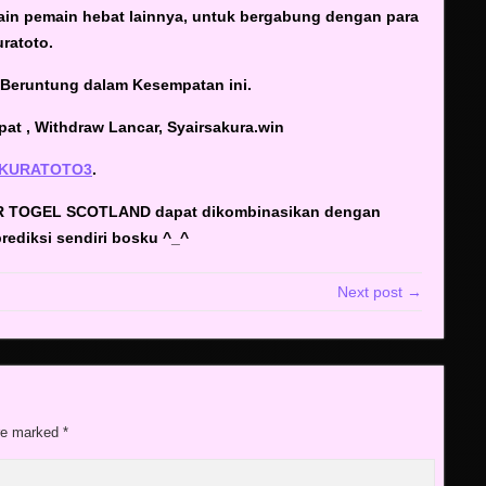
ain pemain hebat lainnya, untuk bergabung dengan para
ratoto.
ntung dalam Kesempatan ini.
pat , Withdraw Lancar, Syairsakura.win
KURATOTO3
.
IR TOGEL SCOTLAND dapat dikombinasikan dengan
rediksi sendiri bosku ^_^
Next post →
are marked
*