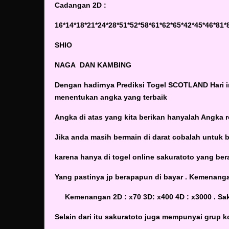
Cadangan 2D :
16*14*18*21*24*28*51*52*58*61*62*65*42*45*46*81*
SHIO
NAGA DAN KAMBING
Dengan hadirnya Prediksi Togel SCOTLAND Hari i
menentukan angka yang terbaik
Angka di atas yang kita berikan hanyalah Angka 
Jika anda masih bermain di darat cobalah untuk be
karena hanya di togel online sakuratoto yang be
Yang pastinya jp berapapun di bayar . Kemenangan
Kemenangan 2D : x70 3D: x400 4D : x3000 . Saku
Selain dari itu sakuratoto juga mempunyai grup 