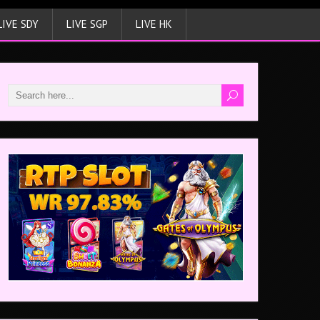
LIVE SDY
LIVE SGP
LIVE HK