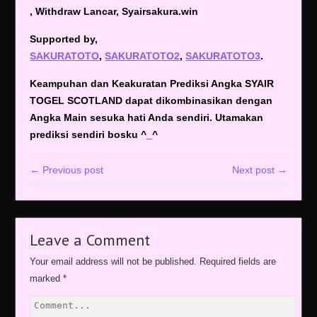
, Withdraw Lancar, Syairsakura.win
Supported by,
SAKURATOTO
,
SAKURATOTO2
,
SAKURATOTO3
.
Keampuhan dan Keakuratan Prediksi Angka SYAIR
TOGEL SCOTLAND dapat dikombinasikan dengan
Angka Main sesuka hati Anda sendiri. Utamakan
prediksi sendiri bosku ^_^
← Previous post
Next post →
Leave a Comment
Your email address will not be published.
Required fields are
marked
*