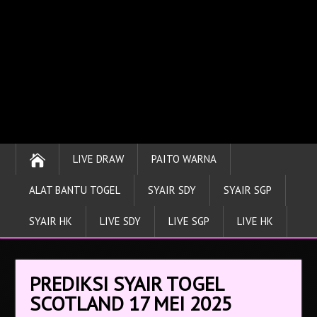
LIVE DRAW
PAITO WARNA
ALAT BANTU TOGEL
SYAIR SDY
SYAIR SGP
SYAIR HK
LIVE SDY
LIVE SGP
LIVE HK
PREDIKSI SYAIR TOGEL
SCOTLAND 17 MEI 2025