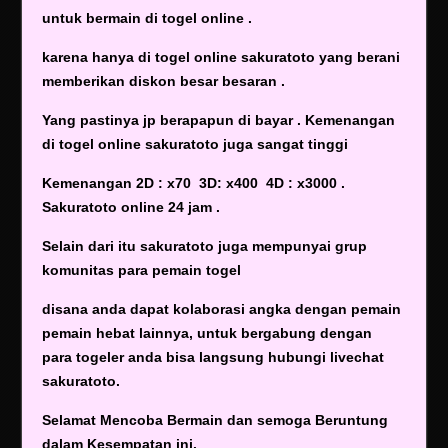
untuk bermain di togel online .
karena hanya di togel online sakuratoto yang berani
memberikan diskon besar besaran .
Yang pastinya jp berapapun di bayar . Kemenangan
di togel online sakuratoto juga sangat tinggi
Kemenangan 2D : x70 3D: x400 4D : x3000 .
Sakuratoto online 24 jam .
Selain dari itu sakuratoto juga mempunyai grup
komunitas para pemain togel
disana anda dapat kolaborasi angka dengan pemain
pemain hebat lainnya, untuk bergabung dengan
para togeler anda bisa langsung hubungi livechat
sakuratoto.
Selamat Mencoba Bermain dan semoga Beruntung
dalam Kesempatan ini.