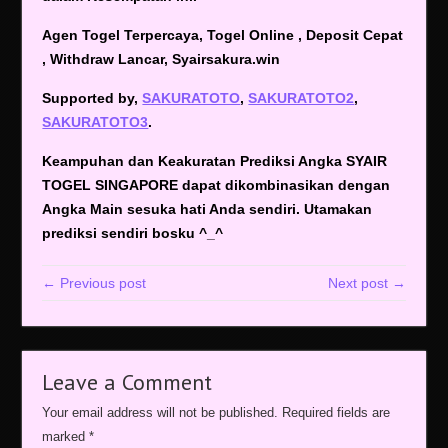
Agen Togel Terpercaya, Togel Online , Deposit Cepat
, Withdraw Lancar, Syairsakura.win
Supported by,
SAKURATOTO
,
SAKURATOTO2
,
SAKURATOTO3
.
Keampuhan dan Keakuratan Prediksi Angka SYAIR
TOGEL SINGAPORE dapat dikombinasikan dengan
Angka Main sesuka hati Anda sendiri. Utamakan
prediksi sendiri bosku ^_^
← Previous post
Next post →
Leave a Comment
Your email address will not be published.
Required fields are
marked
*