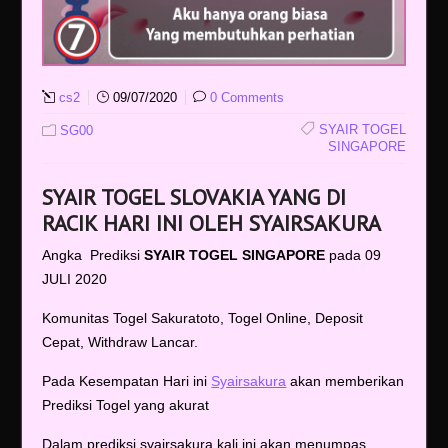
cs2
09/07/2020
0 Comments
SYAIR TOGEL
SG00
SINGAPORE
SYAIR TOGEL SLOVAKIA YANG DI
RACIK HARI INI OLEH SYAIRSAKURA
Angka Prediksi
SYAIR TOGEL SINGAPORE
pada 09
JULI 2020
Komunitas Togel Sakuratoto, Togel Online, Deposit
Cepat, Withdraw Lancar.
Pada Kesempatan Hari ini
Syairsakura
akan memberikan
Prediksi Togel yang akurat
Dalam prediksi syairsakura kali ini akan menumpas