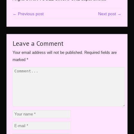
← Previous post
Next post →
Leave a Comment
Your email address will not be published.
Required fields are
marked
*