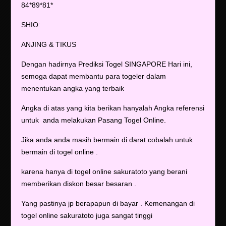
84*89*81*
SHIO:
ANJING & TIKUS
Dengan hadirnya Prediksi Togel SINGAPORE Hari ini,
semoga dapat membantu para togeler dalam
menentukan angka yang terbaik
Angka di atas yang kita berikan hanyalah Angka referensi
untuk anda melakukan Pasang Togel Online.
Jika anda anda masih bermain di darat cobalah untuk
bermain di togel online .
karena hanya di togel online sakuratoto yang berani
memberikan diskon besar besaran .
Yang pastinya jp berapapun di bayar . Kemenangan di
togel online sakuratoto juga sangat tinggi