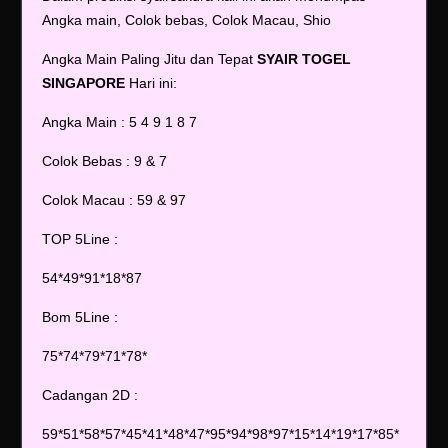
Angka main, Colok bebas, Colok Macau, Shio
Angka Main Paling Jitu dan Tepat
SYAIR TOGEL
SINGAPORE
Hari ini:
Angka Main : 5 4 9 1 8 7
Colok Bebas : 9 & 7
Colok Macau : 59 & 97
TOP 5Line :
54*49*91*18*87
Bom 5Line :
75*74*79*71*78*
Cadangan 2D :
59*51*58*57*45*41*48*47*95*94*98*97*15*14*19*17*85*