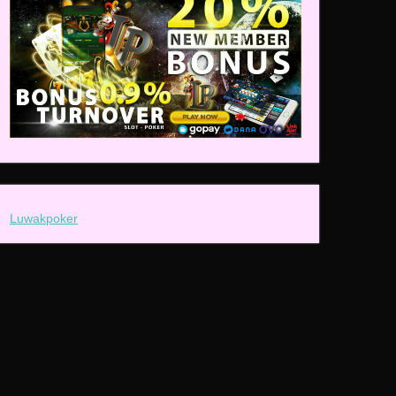
Luwakpoker