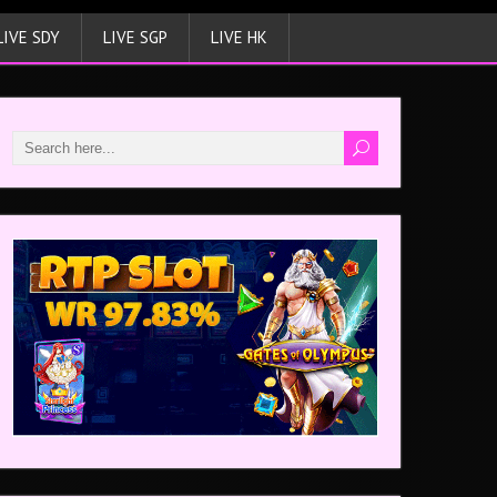
LIVE SDY
LIVE SGP
LIVE HK