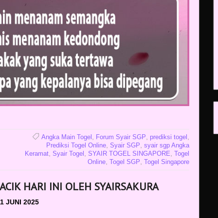
,
,
,
Angka Main Togel
Forum Syair SGP
prediksi togel
,
,
Prediksi Togel Online
Syair SGP
syair sgp Angka
,
,
,
Keramat
Syair Togel
SYAIR TOGEL SINGAPORE
Togel
,
,
Online
Togel SGP
Togel Singapore
ACIK HARI INI OLEH SYAIRSAKURA
1 JUNI 2025