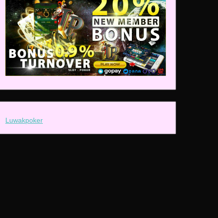
Luwakpoker