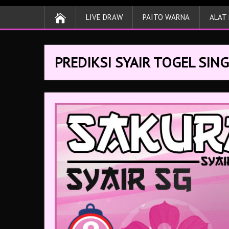
LIVE DRAW
PAITO WARNA
ALAT
PREDIKSI SYAIR TOGEL SING