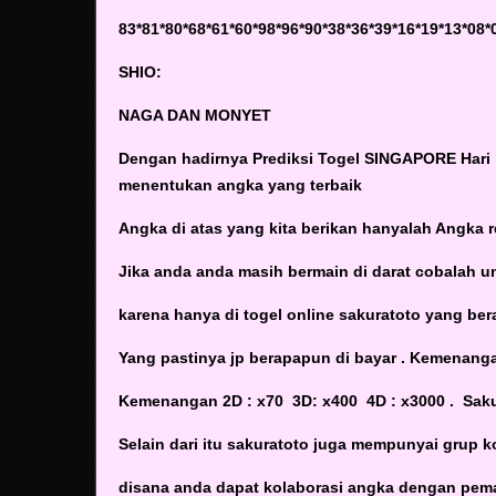
83*81*80*68*61*60*98*96*90*38*36*39*16*19*13*08*
SHIO:
NAGA DAN MONYET
Dengan hadirnya Prediksi Togel SINGAPORE Hari 
menentukan angka yang terbaik
Angka di atas yang kita berikan hanyalah Angka 
Jika anda anda masih bermain di darat cobalah un
karena hanya di togel online sakuratoto yang be
Yang pastinya jp berapapun di bayar . Kemenangan
Kemenangan 2D : x70 3D: x400 4D : x3000 . Sakur
Selain dari itu sakuratoto juga mempunyai grup 
disana anda dapat kolaborasi angka dengan pem