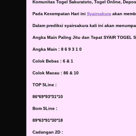
Komunitas Togel Sakuratoto, Togel Online, Depos
Pada Kesempatan Hari ini
Syairsakura
akan member
Dalam prediksi syairsakura kali ini akan menump
Angka Main Paling Jitu dan Tepat SYAIR TOGEL S
Angka Main : 8 6 9 3 1 0
Colok Bebas : 6 & 1
Colok Macau : 86 & 10
TOP 5Line :
86*69*93*31*10
Bom 5Line :
89*63*91*30*18
Cadangan 2D :