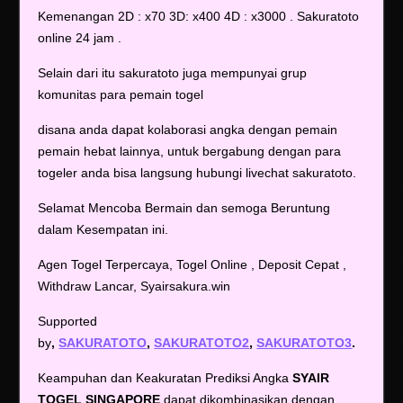
Kemenangan 2D : x70 3D: x400 4D : x3000 . Sakuratoto
online 24 jam .
Selain dari itu sakuratoto juga mempunyai grup
komunitas para pemain togel
disana anda dapat kolaborasi angka dengan pemain
pemain hebat lainnya, untuk bergabung dengan para
togeler anda bisa langsung hubungi livechat sakuratoto.
Selamat Mencoba Bermain dan semoga Beruntung
dalam Kesempatan ini.
Agen Togel Terpercaya, Togel Online , Deposit Cepat ,
Withdraw Lancar, Syairsakura.win
Supported
by
,
SAKURATOTO
,
SAKURATOTO2
,
SAKURATOTO3
.
Keampuhan dan Keakuratan Prediksi Angka
SYAIR
TOGEL SINGAPORE
dapat dikombinasikan dengan