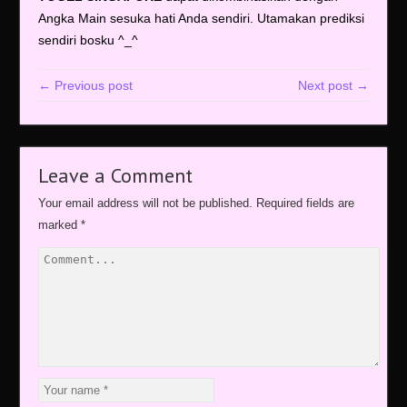
Angka Main sesuka hati Anda sendiri. Utamakan prediksi
sendiri bosku ^_^
← Previous post
Next post →
Leave a Comment
Your email address will not be published.
Required fields are
marked
*