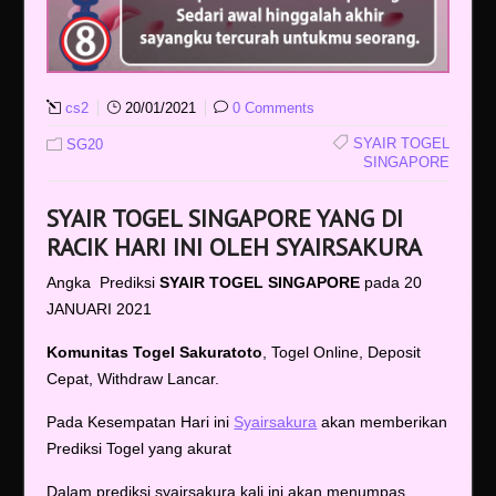
cs2
20/01/2021
0 Comments
SYAIR TOGEL
SG20
SINGAPORE
SYAIR TOGEL SINGAPORE YANG DI
RACIK HARI INI OLEH SYAIRSAKURA
Angka Prediksi
SYAIR TOGEL SINGAPORE
pada 20
JANUARI 2021
Komunitas Togel Sakuratoto
, Togel Online, Deposit
Cepat, Withdraw Lancar.
Pada Kesempatan Hari ini
Syairsakura
akan memberikan
Prediksi Togel yang akurat
Dalam prediksi syairsakura kali ini akan menumpas