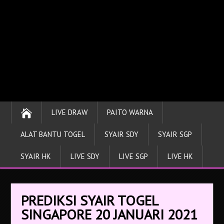
LIVE DRAW
PAITO WARNA
ALAT BANTU TOGEL
SYAIR SDY
SYAIR SGP
SYAIR HK
LIVE SDY
LIVE SGP
LIVE HK
PREDIKSI SYAIR TOGEL
SINGAPORE 20 JANUARI 2021