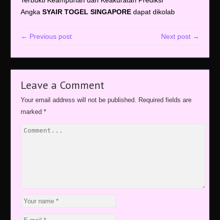
Angka
SYAIR TOGEL SINGAPORE
dapat dikolab
← Previous post
Next post →
Leave a Comment
Your email address will not be published.
Required fields are
marked
*