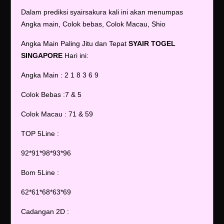
Dalam prediksi syairsakura kali ini akan menumpas
Angka main, Colok bebas, Colok Macau, Shio
Angka Main Paling Jitu dan Tepat
SYAIR TOGEL
SINGAPORE
Hari ini:
Angka Main : 2 1 8 3 6 9
Colok Bebas :7 & 5
Colok Macau : 71 & 59
TOP 5Line :
92*91*98*93*96
Bom 5Line :
62*61*68*63*69
Cadangan 2D :