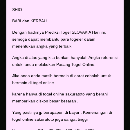
SHIO:
BABI dan KERBAU
Dengan hadirnya Prediksi Togel SLOVAKIA Hari ini,
semoga dapat membantu para togeler dalam
menentukan angka yang terbaik
Angka di atas yang kita berikan hanyalah Angka referensi
untuk anda melakukan Pasang Togel Online.
Jika anda anda masih bermain di darat cobalah untuk
bermain di togel online .
karena hanya di togel online sakuratoto yang berani
memberikan diskon besar besaran .
Yang pastinya jp berapapun di bayar . Kemenangan di
togel online sakuratoto juga sangat tinggi