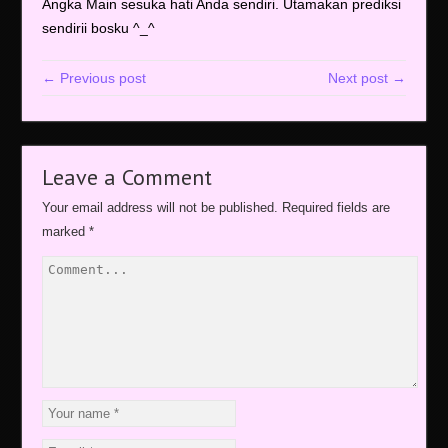
Angka Main sesuka hati Anda sendiri. Utamakan prediksi
sendirii bosku ^_^
← Previous post
Next post →
Leave a Comment
Your email address will not be published.
Required fields are
marked
*