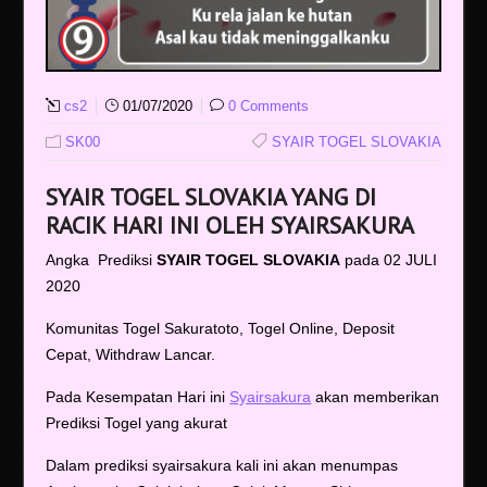
cs2
01/07/2020
0 Comments
SK00
SYAIR TOGEL SLOVAKIA
SYAIR TOGEL SLOVAKIA YANG DI
RACIK HARI INI OLEH SYAIRSAKURA
Angka Prediksi
SYAIR TOGEL SLOVAKIA
pada 02 JULI
2020
Komunitas Togel Sakuratoto, Togel Online, Deposit
Cepat, Withdraw Lancar.
Pada Kesempatan Hari ini
Syairsakura
akan memberikan
Prediksi Togel yang akurat
Dalam prediksi syairsakura kali ini akan menumpas