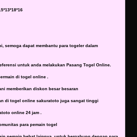
15*13*18*16
ni, semoga dapat membantu para togeler dalam
referensi untuk anda melakukan Pasang Togel Online.
rmain di togel online .
rani memberikan diskon besar besaran
 di togel online sakuratoto juga sangat tinggi
toto online 24 jam .
komunitas para pemain togel
ain pemain hebat lainnya, untuk bergabung dengan para