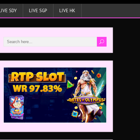
LIVE SDY
LIVE SGP
LIVE HK