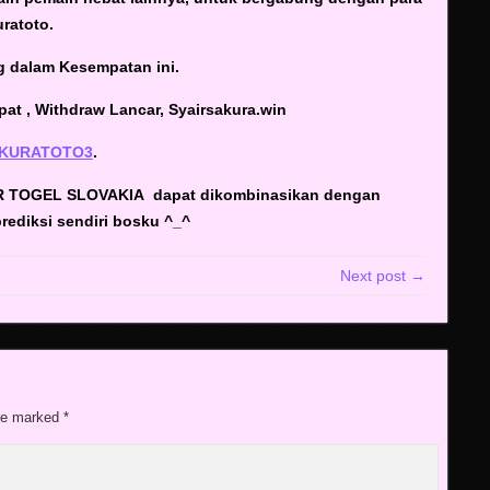
ratoto.
 dalam Kesempatan ini.
pat , Withdraw Lancar, Syairsakura.win
KURATOTO3
.
IR TOGEL SLOVAKIA dapat dikombinasikan dengan
rediksi sendiri bosku ^_^
Next post →
are marked
*