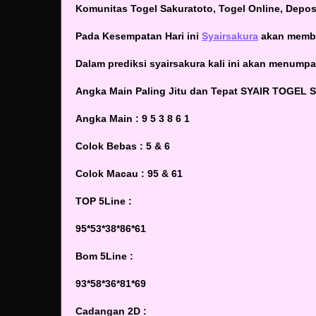
Komunitas Togel Sakuratoto, Togel Online, Depos
Pada Kesempatan Hari ini
Syairsakura
akan member
Dalam prediksi syairsakura kali ini akan menump
Angka Main Paling Jitu dan Tepat SYAIR TOGEL S
Angka Main : 9 5 3 8 6 1
Colok Bebas : 5 & 6
Colok Macau : 95 & 61
TOP 5Line :
95*53*38*86*61
Bom 5Line :
93*58*36*81*69
Cadangan 2D :