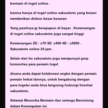
bermain di togel online .
karena hanya di togel online sakuratoto yang berani
memberikan diskon besar besaran
Yang pastinya jp berapapun di bayar . Kemenangan
di togel online sakuratoto juga sangat tinggi
Kemenangan 2D : x70 3D: x400 4D : x3000 .
Sakuratoto online 24 jam .
Selain dari itu sakuratoto juga mempunyai grup
komunitas para pemain togel
disana anda dapat kolaborasi angka dengan pemain
pemain hebat lainnya, untuk bergabung dengan
para togeler anda bisa langsung hubungi livechat
sakuratoto.
Selamat Mencoba Bermain dan semoga Beruntung
dalam Kesempatan ini.