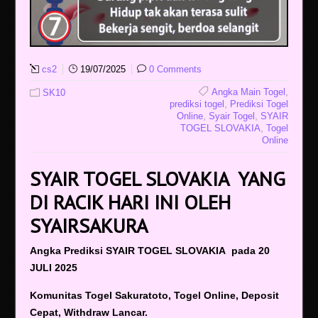
cs2
19/07/2025
0 Comments
,
Angka Main Togel
SK10
,
prediksi togel
Prediksi Togel
,
,
Online
Syair Togel
SYAIR
,
TOGEL SLOVAKIA
Togel
Online
SYAIR TOGEL SLOVAKIA YANG
DI RACIK HARI INI OLEH
SYAIRSAKURA
Angka Prediksi SYAIR TOGEL SLOVAKIA pada 20
JULI 2025
Komunitas Togel Sakuratoto, Togel Online, Deposit
Cepat, Withdraw Lancar.