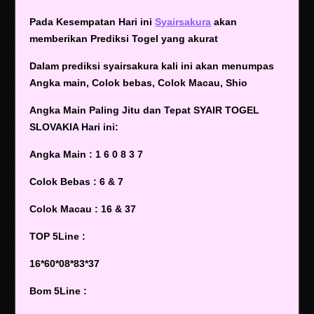
Pada Kesempatan Hari ini
Syairsakura
akan
memberikan Prediksi Togel yang akurat
Dalam prediksi syairsakura kali ini akan menumpas
Angka main, Colok bebas, Colok Macau, Shio
Angka Main Paling Jitu dan Tepat SYAIR TOGEL
SLOVAKIA Hari ini:
Angka Main : 1 6 0 8 3 7
Colok Bebas : 6 & 7
Colok Macau : 16 & 37
TOP 5Line :
16*60*08*83*37
Bom 5Line :