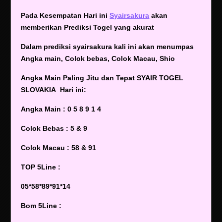
Pada Kesempatan Hari ini
Syairsakura
akan
memberikan Prediksi Togel yang akurat
Dalam prediksi syairsakura kali ini akan menumpas
Angka main, Colok bebas, Colok Macau, Shio
Angka Main Paling Jitu dan Tepat SYAIR TOGEL
SLOVAKIA Hari ini:
Angka Main : 0 5 8 9 1 4
Colok Bebas : 5 & 9
Colok Macau : 58 & 91
TOP 5Line :
05*58*89*91*14
Bom 5Line :