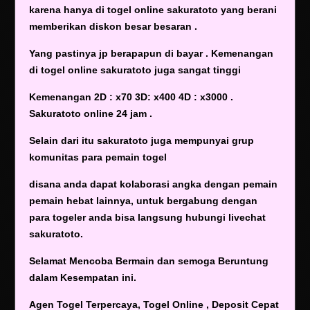
karena hanya di togel online sakuratoto yang berani
memberikan diskon besar besaran .
Yang pastinya jp berapapun di bayar . Kemenangan
di togel online sakuratoto juga sangat tinggi
Kemenangan 2D : x70 3D: x400 4D : x3000 .
Sakuratoto online 24 jam .
Selain dari itu sakuratoto juga mempunyai grup
komunitas para pemain togel
disana anda dapat kolaborasi angka dengan pemain
pemain hebat lainnya, untuk bergabung dengan
para togeler anda bisa langsung hubungi livechat
sakuratoto.
Selamat Mencoba Bermain dan semoga Beruntung
dalam Kesempatan ini.
Agen Togel Terpercaya, Togel Online , Deposit Cepat