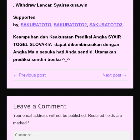
, Withdraw Lancar, Syairsakura.win
Supported
by,
SAKURATOTO
,
SAKURATOTO2
,
SAKURATOTO3
.
Keampuhan dan Keakuratan Prediksi Angka SYAIR
TOGEL SLOVAKIA dapat dikombinasikan dengan
Angka Main sesuka hati Anda sendiri. Utamakan
prediksi sendiri bosku ^_^
← Previous post
Next post →
Leave a Comment
Your email address will not be published.
Required fields are
marked
*