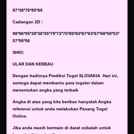
97*38*76*85*69
Cadangan 2D :
98*96*95*39*36*35*79*73*75*89*83*87*63*67*68*59*53*
57*58*56
SHIO:
ULAR DAN KERBAU
Dengan hadirnya Prediksi Togel SLOVAKIA Hari ini,
semoga dapat membantu para togeler dalam
menentukan angka yang terbaik
Angka di atas yang kita berikan hanyalah Angka
referensi untuk anda melakukan Pasang Togel
Online.
Jika anda masih bermain di darat cobalah untuk