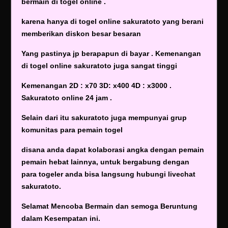
bermain di togel online .
karena hanya di togel online sakuratoto yang berani
memberikan diskon besar besaran
Yang pastinya jp berapapun di bayar . Kemenangan
di togel online sakuratoto juga sangat tinggi
Kemenangan 2D : x70 3D: x400 4D : x3000 .
Sakuratoto online 24 jam .
Selain dari itu sakuratoto juga mempunyai grup
komunitas para pemain togel
disana anda dapat kolaborasi angka dengan pemain
pemain hebat lainnya, untuk bergabung dengan
para togeler anda bisa langsung hubungi livechat
sakuratoto.
Selamat Mencoba Bermain dan semoga Beruntung
dalam Kesempatan ini.