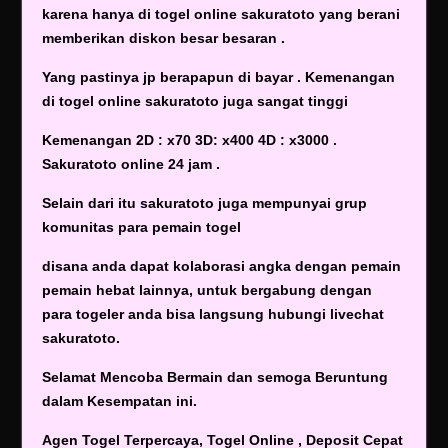
karena hanya di togel online sakuratoto yang berani
memberikan diskon besar besaran .
Yang pastinya jp berapapun di bayar . Kemenangan
di togel online sakuratoto juga sangat tinggi
Kemenangan 2D : x70 3D: x400 4D : x3000 .
Sakuratoto online 24 jam .
Selain dari itu sakuratoto juga mempunyai grup
komunitas para pemain togel
disana anda dapat kolaborasi angka dengan pemain
pemain hebat lainnya, untuk bergabung dengan
para togeler anda bisa langsung hubungi livechat
sakuratoto.
Selamat Mencoba Bermain dan semoga Beruntung
dalam Kesempatan ini.
Agen Togel Terpercaya, Togel Online , Deposit Cepat