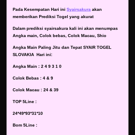
Pada Kesempatan Hari ini
Syairsakura
akan
memberikan Prediksi Togel yang akurat
Dalam prediksi syairsakura kali ini akan menumpas
Angka main, Colok bebas, Colok Macau, Shio
Angka Main Paling Jitu dan Tepat SYAIR TOGEL
SLOVAKIA Hari ini:
Angka Main : 2 4 9 3 1 0
Colok Bebas : 4 & 9
Colok Macau : 24 & 39
TOP 5Line :
24*49*93*31*10
Bom 5Line :