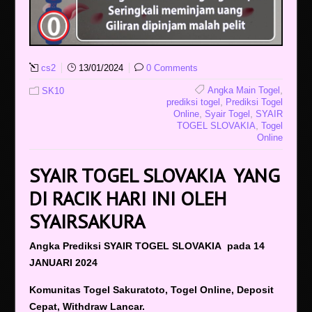
cs2
13/01/2024
0 Comments
,
Angka Main Togel
SK10
,
prediksi togel
Prediksi Togel
,
,
Online
Syair Togel
SYAIR
,
TOGEL SLOVAKIA
Togel
Online
SYAIR TOGEL SLOVAKIA YANG
DI RACIK HARI INI OLEH
SYAIRSAKURA
Angka Prediksi SYAIR TOGEL SLOVAKIA pada 14
JANUARI 2024
Komunitas Togel Sakuratoto, Togel Online, Deposit
Cepat, Withdraw Lancar.