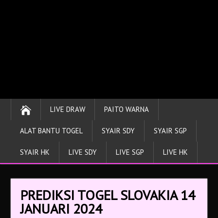
LIVE DRAW
PAITO WARNA
ALAT BANTU TOGEL
SYAIR SDY
SYAIR SGP
SYAIR HK
LIVE SDY
LIVE SGP
LIVE HK
PREDIKSI TOGEL SLOVAKIA 14
JANUARI 2024