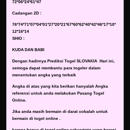
72*06*24*61*47
Cadangan 2D :
76*74*71*07*04*01*27*20*21*67*60*62*40*42*46*17*10*
12*16*14
SHIO :
KUDA DAN BABI
Dengan hadirnya Prediksi Togel SLOVAKIA Hari ini,
semoga dapat membantu para togeler dalam
menentukan angka yang terbaik
Angka di atas yang kita berikan hanyalah Angka
referensi untuk anda melakukan Pasang Togel
Online.
Jika anda masih bermain di darat cobalah untuk
bermain di togel online .
karena hanya di togel online sakuratoto yang berani