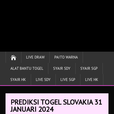
LIVE DRAW
PAITO WARNA
ALAT BANTU TOGEL
SYAIR SDY
SYAIR SGP
SYAIR HK
LIVE SDY
LIVE SGP
LIVE HK
PREDIKSI TOGEL SLOVAKIA 31
JANUARI 2024