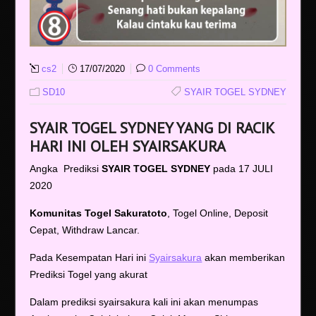
cs2
17/07/2020
0 Comments
SD10
SYAIR TOGEL SYDNEY
SYAIR TOGEL SYDNEY YANG DI RACIK
HARI INI OLEH SYAIRSAKURA
Angka Prediksi
SYAIR TOGEL SYDNEY
pada 17 JULI
2020
Komunitas Togel Sakuratoto
, Togel Online, Deposit
Cepat, Withdraw Lancar.
Pada Kesempatan Hari ini
Syairsakura
akan memberikan
Prediksi Togel yang akurat
Dalam prediksi syairsakura kali ini akan menumpas