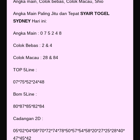
Angka main, Colok bebas, Colok Macau, Shio
Angka Main Paling Jitu dan Tepat
SYAIR TOGEL
SYDNEY
Hari ini:
Angka Main : 0 7 5 2 4 8
Colok Bebas : 2 & 4
Colok Macau : 28 & 84
TOP 5Line :
07*75*52*24*48
Bom 5Line :
80*87*85*82*84
Cadangan 2D :
05*02*04*08*70*72*74*78*50*57*54*58*20*27*25*28*40*
47*45*42