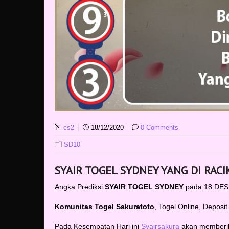
cs2
18/12/2020
0 Comments
SD10
SYAIR TOGEL SYDNEY YANG DI RACI
Angka Prediksi
SYAIR TOGEL SYDNEY
pada 18 DE
Komunitas Togel Sakuratoto
, Togel Online, Deposi
Pada Kesempatan Hari ini
Syairsakura
akan memberika