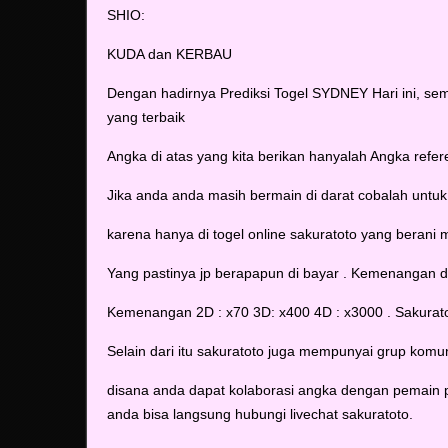
SHIO:
KUDA dan KERBAU
Dengan hadirnya Prediksi Togel SYDNEY Hari ini, s
yang terbaik
Angka di atas yang kita berikan hanyalah Angka refe
Jika anda anda masih bermain di darat cobalah untuk 
karena hanya di togel online sakuratoto yang berani
Yang pastinya jp berapapun di bayar . Kemenangan di 
Kemenangan 2D : x70 3D: x400 4D : x3000 . Sakuratot
Selain dari itu sakuratoto juga mempunyai grup komu
disana anda dapat kolaborasi angka dengan pemain p
anda bisa langsung hubungi livechat sakuratoto.