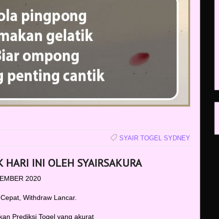
SYAIR TOGEL SYDNEY
K HARI INI OLEH SYAIRSAKURA
SEMBER 2020
t Cepat, Withdraw Lancar.
n Prediksi Togel yang akurat