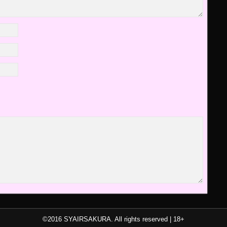
©2016 SYAIRSAKURA. All rights reserved | 18+