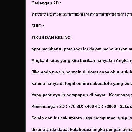
Cadangan 2D :
74*79*71*57*59*51*67*65*61*47*45*46*97*96*94*17*
SHIO :
TIKUS DAN KELINCI
apat membantu para togeler dalam menentukan a
Angka di atas yang kita berikan hanyalah Angka 
Jika anda masih bermain di darat cobalah untuk be
karena hanya di togel online sakuratoto yang be
Yang pastinya jp berapapun di bayar . Kemenangan
Kemenangan 2D : x70 3D: x400 4D : x3000 . Sakura
Selain dari itu sakuratoto juga mempunyai grup 
disana anda dapat kolaborasi angka dengan pem