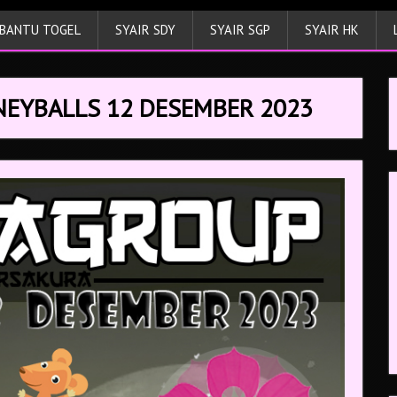
 BANTU TOGEL
SYAIR SDY
SYAIR SGP
SYAIR HK
NEYBALLS 12 DESEMBER 2023