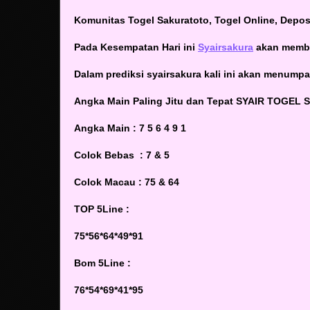
Komunitas Togel Sakuratoto, Togel Online, Depos
Pada Kesempatan Hari ini
Syairsakura
akan member
Dalam prediksi syairsakura kali ini akan menump
Angka Main Paling Jitu dan Tepat SYAIR TOGEL 
Angka Main : 7 5 6 4 9 1
Colok Bebas : 7 & 5
Colok Macau : 75 & 64
TOP 5Line :
75*56*64*49*91
Bom 5Line :
76*54*69*41*95