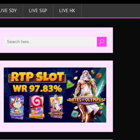
LIVE SDY
LIVE SGP
LIVE HK