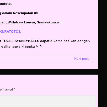
ratoto.
 dalam Kesempatan ini.
pat , Withdraw Lancar, Syairsakura.win
KURATOTO3
.
IR TOGEL SYDNEYBALLS dapat dikombinasikan dengan
rediksi sendiri bosku ^_^
Next post →
are marked
*