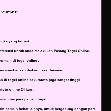
15*16*14*19
ngka yang terbaik
referensi untuk anda melakukan Pasang Togel Online.
rmain di togel online .
rani memberikan diskon besar besaran .
 di togel online sakuratoto juga sangat tinggi
toto online 24 jam .
komunitas para pemain togel
ain pemain hebat lainnya, untuk bergabung dengan para