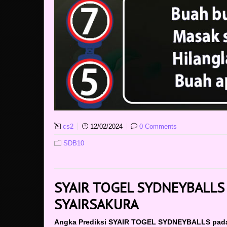
cs2
12/02/2024
0 Comments
SDB10
SYAIR TOGEL SYDNEYBALLS 
SYAIRSAKURA
Angka Prediksi SYAIR TOGEL SYDNEYBALLS pad