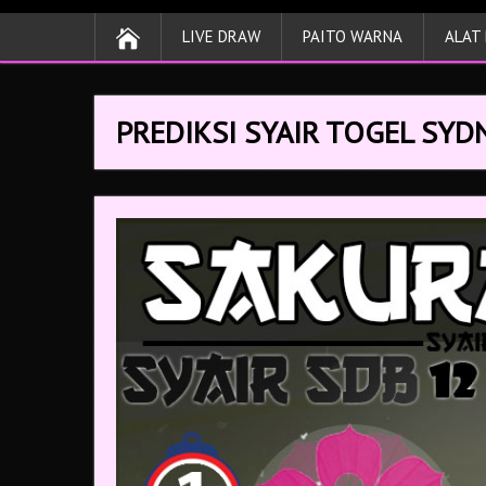
LIVE DRAW
PAITO WARNA
ALAT
PREDIKSI SYAIR TOGEL SYD