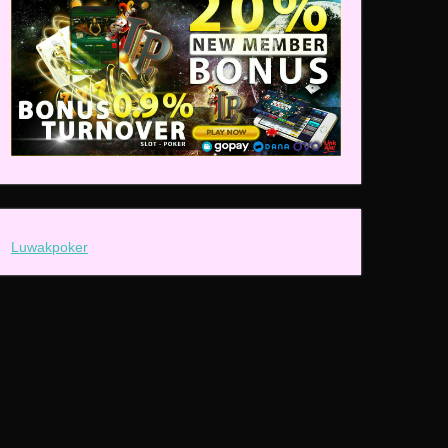
Luwakpoker