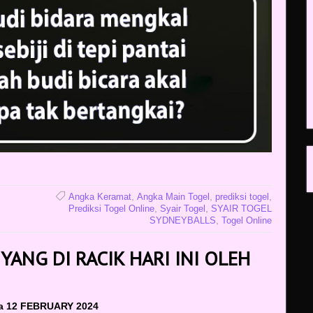
,
,
,
Angka Keramat
Angka Main Togel
prediksi togel
,
,
Prediksi Togel Online
Syair Togel
SYAIR TOGEL
,
SYDNEYBALLS
Togel Online
YANG DI RACIK HARI INI OLEH
a 12 FEBRUARY 2024