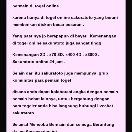
bermain di togel online .
karena hanya di togel online sakuratoto yang berani
memberikan diskon besar besaran .
Yang pastinya jp berapapun di bayar . Kemenangan
di togel online sakuratoto juga sangat tinggi
Kemenangan 2D : x70 3D: x400 4D : x3000 .
Sakuratoto online 24 jam .
Selain dari itu sakuratoto juga mempunyai grup
komunitas para pemain togel
disana anda dapat kolaborasi angka dengan pemain
pemain hebat lainnya, untuk bergabung dengan
para togeler anda bisa langsung hubungi livechat
sakuratoto.
Selamat Mencoba Bermain dan semoga Beruntung
dalam Kesempatan ini.