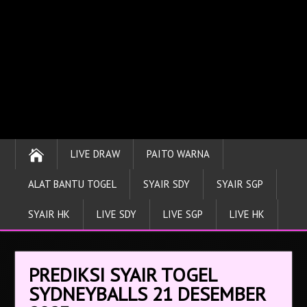
LIVE DRAW
PAITO WARNA
ALAT BANTU TOGEL
SYAIR SDY
SYAIR SGP
SYAIR HK
LIVE SDY
LIVE SGP
LIVE HK
PREDIKSI SYAIR TOGEL
SYDNEYBALLS 21 DESEMBER