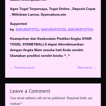
Agen Togel Terpercaya, Togel Online , Deposit Cepat
, Withdraw Lancar, Syairsakura.win
Supported
by,
SAKURATOTO
,
SAKURATOTO2
,
SAKURATOTO3
.
Keampuhan dan Keakuratan Prediksi Angka SYAIR
TOGEL SYDNEYBALLS dapat dikombinasikan
dengan Angka Main sesuka hati Anda sendiri.
Utamakan prediksi sendiri bosku ^_^
← Previous post
Next post →
Leave a Comment
Your email address will not be published.
Required fields are
marked
*