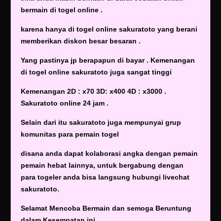
bermain di togel online .
karena hanya di togel online sakuratoto yang berani
memberikan diskon besar besaran .
Yang pastinya jp berapapun di bayar . Kemenangan
di togel online sakuratoto juga sangat tinggi
Kemenangan 2D : x70 3D: x400 4D : x3000 .
Sakuratoto online 24 jam .
Selain dari itu sakuratoto juga mempunyai grup
komunitas para pemain togel
disana anda dapat kolaborasi angka dengan pemain
pemain hebat lainnya, untuk bergabung dengan
para togeler anda bisa langsung hubungi livechat
sakuratoto.
Selamat Mencoba Bermain dan semoga Beruntung
dalam Kesempatan ini.