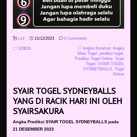
cs2
21/12/2023
0 Comments
,
Angka Keramat
Angka
SDB20
,
,
Main Togel
prediksi togel
,
Prediksi Togel Online
Syair
,
Togel
SYAIR TOGEL
,
SYDNEYBALLS
Togel
Online
SYAIR TOGEL SYDNEYBALLS
YANG DI RACIK HARI INI OLEH
SYAIRSAKURA
Angka Prediksi SYAIR TOGEL SYDNEYBALLS pada
21 DESEMBER 2023