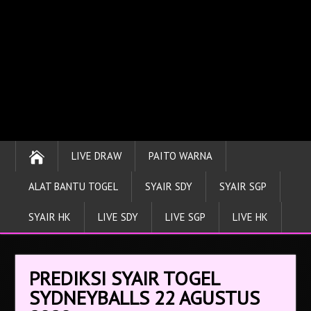
LIVE DRAW
PAITO WARNA
ALAT BANTU TOGEL
SYAIR SDY
SYAIR SGP
SYAIR HK
LIVE SDY
LIVE SGP
LIVE HK
PREDIKSI SYAIR TOGEL
SYDNEYBALLS 22 AGUSTUS