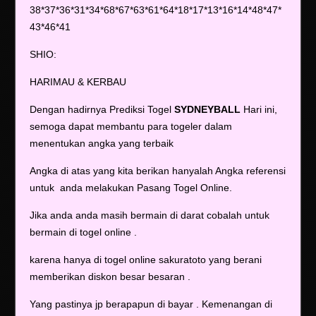
38*37*36*31*34*68*67*63*61*64*18*17*13*16*14*48*47*
43*46*41
SHIO:
HARIMAU & KERBAU
Dengan hadirnya Prediksi Togel
SYDNEYBALL
Hari ini,
semoga dapat membantu para togeler dalam
menentukan angka yang terbaik
Angka di atas yang kita berikan hanyalah Angka referensi
untuk anda melakukan Pasang Togel Online.
Jika anda anda masih bermain di darat cobalah untuk
bermain di togel online .
karena hanya di togel online sakuratoto yang berani
memberikan diskon besar besaran .
Yang pastinya jp berapapun di bayar . Kemenangan di