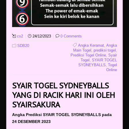
cs2
24/12/2023
0 Comments
,
Angka Keramat
Angka
SDB20
,
,
Main Togel
prediksi togel
,
Prediksi Togel Online
Syair
,
Togel
SYAIR TOGEL
,
SYDNEYBALLS
Togel
Online
SYAIR TOGEL SYDNEYBALLS
YANG DI RACIK HARI INI OLEH
SYAIRSAKURA
Angka Prediksi SYAIR TOGEL SYDNEYBALLS pada
24 DESEMBER 2023