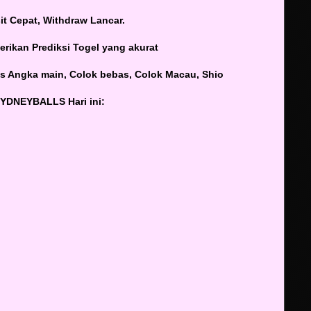
it Cepat, Withdraw Lancar.
ikan Prediksi Togel yang akurat
as Angka main, Colok bebas, Colok Macau, Shio
SYDNEYBALLS Hari ini: