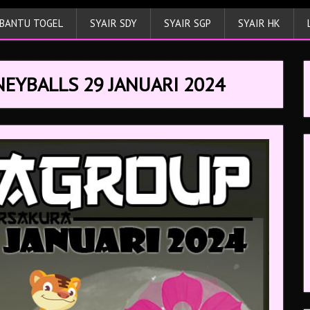
 BANTU TOGEL
SYAIR SDY
SYAIR SGP
SYAIR HK
NEYBALLS 29 JANUARI 2024