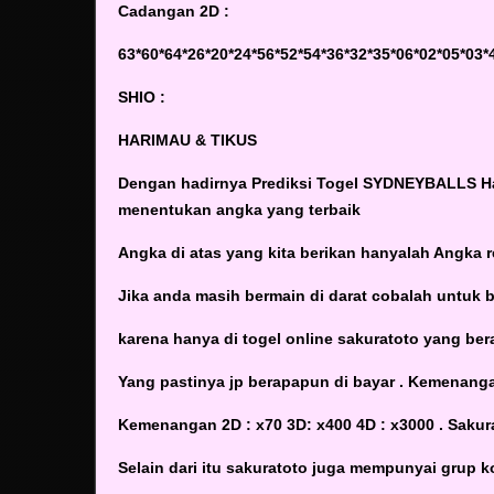
Cadangan 2D :
63*60*64*26*20*24*56*52*54*36*32*35*06*02*05*03*
SHIO :
HARIMAU & TIKUS
Dengan hadirnya Prediksi Togel SYDNEYBALLS Har
menentukan angka yang terbaik
Angka di atas yang kita berikan hanyalah Angka 
Jika anda masih bermain di darat cobalah untuk be
karena hanya di togel online sakuratoto yang be
Yang pastinya jp berapapun di bayar . Kemenangan
Kemenangan 2D : x70 3D: x400 4D : x3000 . Sakura
Selain dari itu sakuratoto juga mempunyai grup 