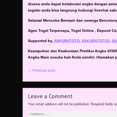
disana anda dapat kolaborasi angka dengan pem
togeler anda bisa langsung hubungi livechat saku
Selamat Mencoba Bermain dan semoga Beruntung
Agen Togel Terpercaya, Togel Online , Deposit Ce
Supported by,
SAKURATOTO
,
SAKURATOTO2
,
SA
Keampuhan dan Keakuratan Prediksi Angka SYA
Angka Main sesuka hati Anda sendiri. Utamakan p
← Previous post
Leave a Comment
Your email address will not be published.
Required fields 