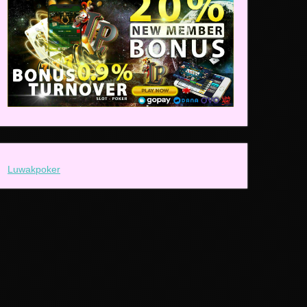
Luwakpoker