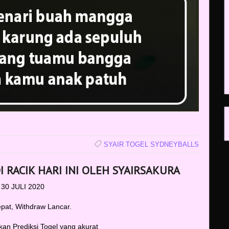
SYAIR TOGEL SYDNEYBALLS
 RACIK HARI INI OLEH SYAIRSAKURA
 30 JULI 2020
epat, Withdraw Lancar.
n Prediksi Togel yang akurat