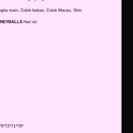
Angka main, Colok bebas, Colok Macau, Shio
DNEYBALLS
Hari ini:
79*72*71*78*