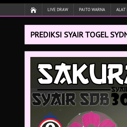
LIVE DRAW
PAITO WARNA
ALAT
PREDIKSI SYAIR TOGEL SYDN