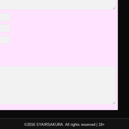
©2016 SYAIRSAKURA. All rights reserved | 18+