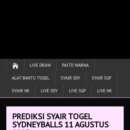
LIVE DRAW
PAITO WARNA
ALAT BANTU TOGEL
SYAIR SDY
SYAIR SGP
SYAIR HK
LIVE SDY
LIVE SGP
LIVE HK
PREDIKSI SYAIR TOGEL
SYDNEYBALLS 11 AGUSTUS