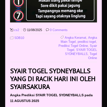
cs2
11/08/2025
0 Comments
,
Angka Keramat
Angka
SDB10
,
,
Main Togel
prediksi togel
,
Prediksi Togel Online
Syair
,
Togel
SYAIR TOGEL
,
SYDNEYBALLS
Togel
Online
SYAIR TOGEL SYDNEYBALLS
YANG DI RACIK HARI INI OLEH
SYAIRSAKURA
Angka Prediksi SYAIR TOGEL SYDNEYBALLS pada
11 AGUSTUS 2025