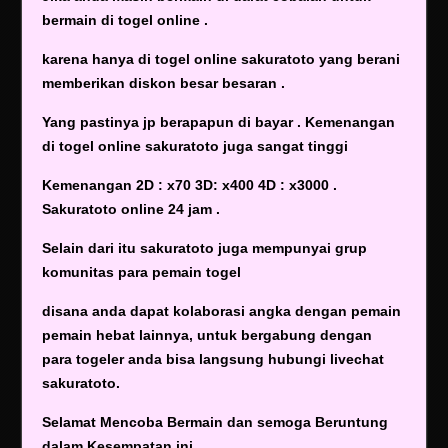
bermain di togel online .
karena hanya di togel online sakuratoto yang berani
memberikan diskon besar besaran .
Yang pastinya jp berapapun di bayar . Kemenangan
di togel online sakuratoto juga sangat tinggi
Kemenangan 2D : x70 3D: x400 4D : x3000 .
Sakuratoto online 24 jam .
Selain dari itu sakuratoto juga mempunyai grup
komunitas para pemain togel
disana anda dapat kolaborasi angka dengan pemain
pemain hebat lainnya, untuk bergabung dengan
para togeler anda bisa langsung hubungi livechat
sakuratoto.
Selamat Mencoba Bermain dan semoga Beruntung
dalam Kesempatan ini.