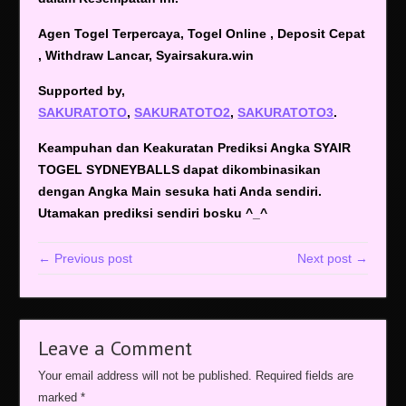
Agen Togel Terpercaya, Togel Online , Deposit Cepat
, Withdraw Lancar, Syairsakura.win
Supported by,
SAKURATOTO
,
SAKURATOTO2
,
SAKURATOTO3
.
Keampuhan dan Keakuratan Prediksi Angka SYAIR
TOGEL SYDNEYBALLS dapat dikombinasikan
dengan Angka Main sesuka hati Anda sendiri.
Utamakan prediksi sendiri bosku ^_^
← Previous post
Next post →
Leave a Comment
Your email address will not be published.
Required fields are
marked
*