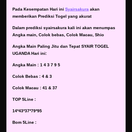
Pada Kesempatan Hari ini
Syairsakura
akan
memberikan Prediksi Togel yang akurat
Dalam prediksi syairsakura kali ini akan menumpas
Angka main, Colok bebas, Colok Macau, Shio
Angka Main Paling Jitu dan Tepat SYAIR TOGEL
UGANDA Hari ini:
Angka Main : 1 4 3 7 9 5
Colok Bebas : 4 & 3
Colok Macau : 41 & 37
TOP 5Line :
14*43*37*79*95
Bom 5Line :